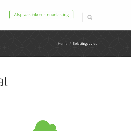
Afspraak inkomstenbelasting
Home
/
Belastingadvies
at