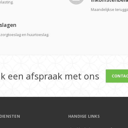
lasting.
Maandelijkse terugg
slagen
zorgtoeslag en huurtoeslag.
k een afspraak met ons
CONTA
DIENSTEN
HANDIGE LINKS