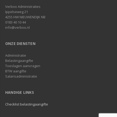
Verboo Administraties
Ippelseweg 21
4255 HW NIEUWENDIJK NB
0183 40 10 44
info@verboo.nl
ONZE DIENSTEN
Administratie
Belastingaangifte
Toeslagen aanvragen
BTW aangifte
Salarisadministratie
HANDIGE LINKS
Checklist belastingaangifte