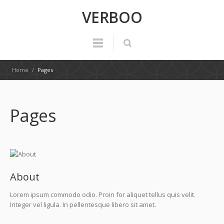
VERBOO
Home
/
Pages
Pages
About
Lorem ipsum commodo odio. Proin for aliquet tellus quis velit.
Integer vel ligula. In pellentesque libero sit amet.