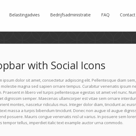
Belastingadvies
Bedrijfsadministratie
FAQ
Contact
opbar with Social Icons
 ipsum dolor sit amet, consectetur adipiscing elit. Pellentesque diam sem,
molestie magna sed sapien ornare tempus. Curabitur venenatis ipsum nec l
 Praesent in libero vel turpis pellentesque egestas sit amet vel nunc. Nu
uet dignissim semper. Maecenas ullamcorper est vitae sem ornare interdu
rient montes, nascetur ridiculus mus. Integer dolor diam, tincidunt ac euism
 text massa a turpis bibendum tincidunt. Donec non augue id augue digniss
end posuere. Mauris congue venenatis nisl ut varius. In posuere sem lorem
s tempor tellus, imperdiet italic text example auctor urna commodo.