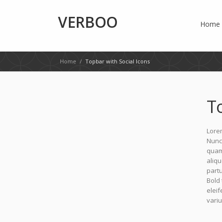
VERBOO
Home
Home
/
Topbar with Social Icons
T
Lorem
Nunc 
quam.
aliq
partu
Bold
eleif
variu