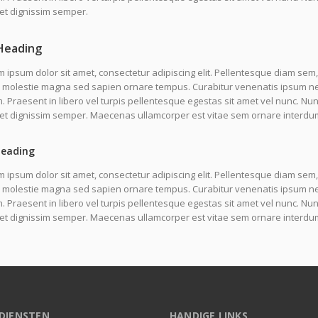
et dignissim semper.
Heading
 ipsum dolor sit amet, consectetur adipiscing elit. Pellentesque diam sem,
molestie magna sed sapien ornare tempus. Curabitur venenatis ipsum nec l
 Praesent in libero vel turpis pellentesque egestas sit amet vel nunc. Nu
uet dignissim semper. Maecenas ullamcorper est vitae sem ornare interdu
Heading
 ipsum dolor sit amet, consectetur adipiscing elit. Pellentesque diam sem,
molestie magna sed sapien ornare tempus. Curabitur venenatis ipsum nec l
 Praesent in libero vel turpis pellentesque egestas sit amet vel nunc. Nu
uet dignissim semper. Maecenas ullamcorper est vitae sem ornare interdu
DIENSTEN
HANDIGE LINKS