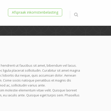
Afspraak inkomstenbelasting
 hendrerit ut faucibus sit amet, bibendum vel lacus.
igula placerat sollicitudin. Curabitur sit amet magna
nc lobortis dui neque, quis accumsan dolor. Aenean
m. Come sociis natoque penatibus et magnis dis
od ac, sollicitudin varius ante.
im molestie elementum vitae velit. Quisque laoreet
, eu iaculis ante. Quisque eget turpis sem. Phasellus