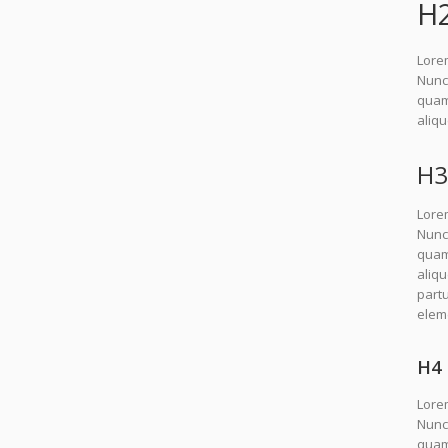
H
Lorem
Nunc 
quam.
aliq
H3
Lorem
Nunc 
quam.
aliq
partu
elem
H4 
Lorem
Nunc 
quam.