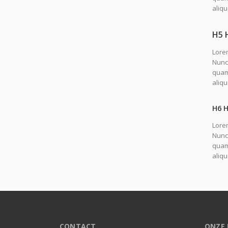
aliqu
H5 
Lorem
Nunc 
quam.
aliq
H6 
Lorem
Nunc 
quam.
aliq
CONTACT
ONZE 