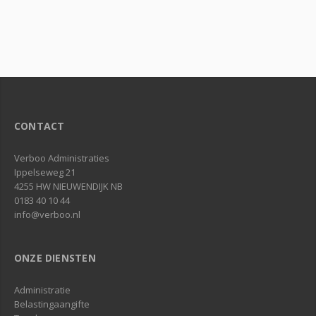
CONTACT
Verboo Administraties
Ippelseweg 21
4255 HW NIEUWENDIJK NB
0183 40 10 44
info@verboo.nl
ONZE DIENSTEN
Administratie
Belastingaangifte