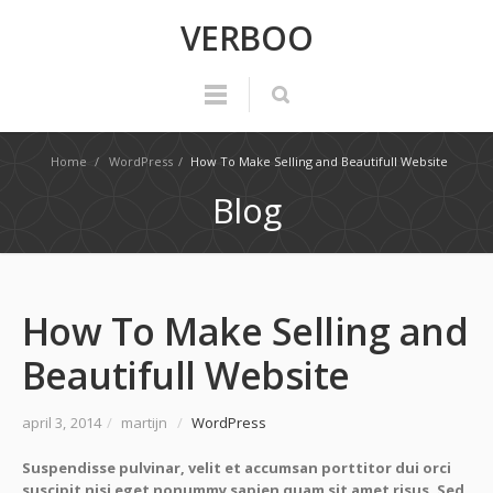
VERBOO
Home
/
WordPress
/
How To Make Selling and Beautifull Website
Blog
How To Make Selling and
Beautifull Website
april 3, 2014
/
martijn
/
WordPress
Suspendisse pulvinar, velit et accumsan porttitor dui orci
suscipit nisi eget nonummy sapien quam sit amet risus. Sed