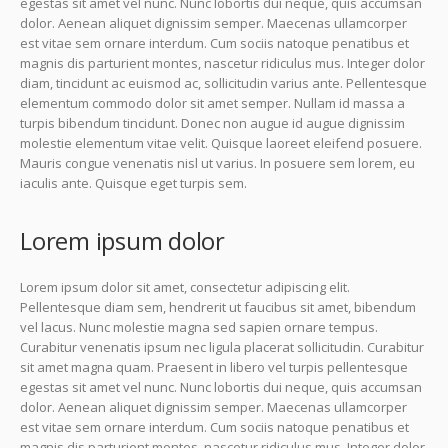
egestas sit amet vel nunc. Nunc lobortis dui neque, quis accumsan
dolor. Aenean aliquet dignissim semper. Maecenas ullamcorper
est vitae sem ornare interdum. Cum sociis natoque penatibus et
magnis dis parturient montes, nascetur ridiculus mus. Integer dolor
diam, tincidunt ac euismod ac, sollicitudin varius ante. Pellentesque
elementum commodo dolor sit amet semper. Nullam id massa a
turpis bibendum tincidunt. Donec non augue id augue dignissim
molestie elementum vitae velit. Quisque laoreet eleifend posuere.
Mauris congue venenatis nisl ut varius. In posuere sem lorem, eu
iaculis ante. Quisque eget turpis sem.
Lorem ipsum dolor
Lorem ipsum dolor sit amet, consectetur adipiscing elit.
Pellentesque diam sem, hendrerit ut faucibus sit amet, bibendum
vel lacus. Nunc molestie magna sed sapien ornare tempus.
Curabitur venenatis ipsum nec ligula placerat sollicitudin. Curabitur
sit amet magna quam. Praesent in libero vel turpis pellentesque
egestas sit amet vel nunc. Nunc lobortis dui neque, quis accumsan
dolor. Aenean aliquet dignissim semper. Maecenas ullamcorper
est vitae sem ornare interdum. Cum sociis natoque penatibus et
magnis dis parturient montes, nascetur ridiculus mus. Integer dolor